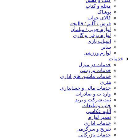
کیف و کفش
مجله و کتاب
پوشاک
کالای خواب
فرش / گلیم / قالیچه
لوازم چوبی / مبلمان
لوازم برقی و گازی
اسباب بازی
سایر
لوازم ورزشی
خدمات
خدمات در منزل
خدمات ورزشی
خدمات ماشین های اداری
هنری
خدمات مالی و حسابداری
واردات و صادرات
ثبت شرکت و برند
چاپ و تبلیغات
آتلیه عکاسی
تعمیر لوازم
خدمات اداری
تفریح و سرگرمی
خدمات بازرگانی