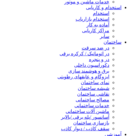
خدمات ماشین و موتور
استخدام و کاریابی
استخدام
استخدام بازاریاب
آماده به کار
مراکز کاریابی
سایر
ساختمان
در ضد سرقت
در اتوماتیک / کرکره برقی
در و پنجره
دکوراسیون داخلی
برق و هوشمند سازی
ایزوگام و عایقهای رطوبتی
نمای ساختمان
شیشه ساختمان
نقاشی ساختمان
مصالح ساختمانی
خدمات ساختمانی
ماشین آلات ساختمانی
آسانسور /پله برقی /بالابر
بازسازی ساختمان
سقف کاذب / دیوار کاذب
آموزشی