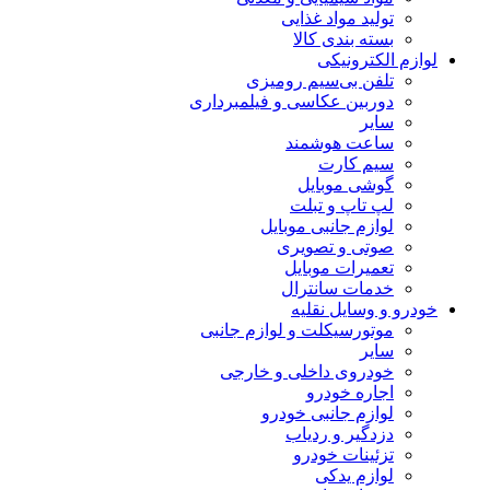
تولید مواد غذایی
بسته بندی کالا
لوازم الکترونیکی
تلفن بی‌سیم رومیزی
دوربین عکاسی و فیلمبرداری
سایر
ساعت هوشمند
سیم کارت
گوشی موبایل
لپ تاپ و تبلت
لوازم جانبی موبایل
صوتی و تصویری
تعمیرات موبایل
خدمات سانترال
خودرو و وسایل نقلیه
موتورسیکلت و لوازم جانبی
سایر
خودروی داخلی و خارجی
اجاره خودرو
لوازم جانبی خودرو
دزدگیر و ردیاب
تزئینات خودرو
لوازم یدکی