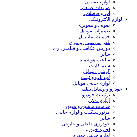
لوازم صنعتی
ضایعات صنعتی
آب و فاضلاب
لوازم الکترونیکی
صوتی و تصویری
تعمیرات موبایل
خدمات سانترال
تلفن بی‌سیم رومیزی
دوربین عکاسی و فیلمبرداری
سایر
ساعت هوشمند
سیم کارت
گوشی موبایل
لپ تاپ و تبلت
لوازم جانبی موبایل
خودرو و وسایل نقلیه
تزئینات خودرو
لوازم یدکی
خدمات ماشین و موتور
موتورسیکلت و لوازم جانبی
سایر
خودروی داخلی و خارجی
اجاره خودرو
لوازم جانبی خودرو