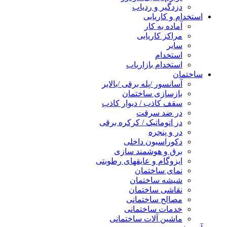
دزدگیر و ردیاب
استخدام و کاریابی
آماده به کار
مراکز کاریابی
سایر
استخدام
استخدام بازاریاب
ساختمان
آسانسور /پله برقی /بالابر
بازسازی ساختمان
سقف کاذب / دیوار کاذب
در ضد سرقت
در اتوماتیک / کرکره برقی
در و پنجره
دکوراسیون داخلی
برق و هوشمند سازی
ایزوگام و عایقهای رطوبتی
نمای ساختمان
شیشه ساختمان
نقاشی ساختمان
مصالح ساختمانی
خدمات ساختمانی
ماشین آلات ساختمانی