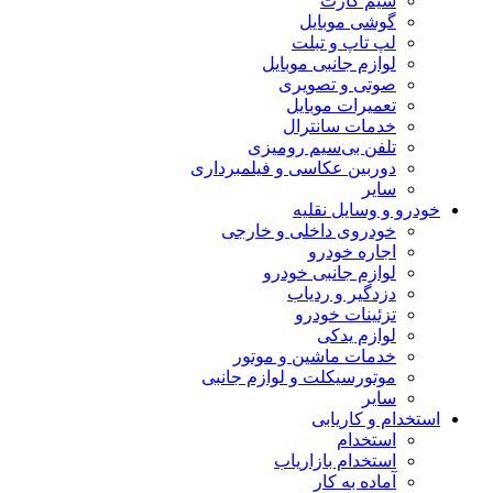
سیم کارت
گوشی موبایل
لپ تاپ و تبلت
لوازم جانبی موبایل
صوتی و تصویری
تعمیرات موبایل
خدمات سانترال
تلفن بی‌سیم رومیزی
دوربین عکاسی و فیلمبرداری
سایر
خودرو و وسایل نقلیه
خودروی داخلی و خارجی
اجاره خودرو
لوازم جانبی خودرو
دزدگیر و ردیاب
تزئینات خودرو
لوازم یدکی
خدمات ماشین و موتور
موتورسیکلت و لوازم جانبی
سایر
استخدام و کاریابی
استخدام
استخدام بازاریاب
آماده به کار