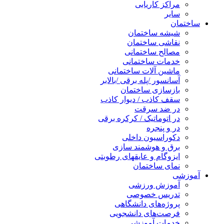
مراکز کاریابی
سایر
ساختمان
شیشه ساختمان
نقاشی ساختمان
مصالح ساختمانی
خدمات ساختمانی
ماشین آلات ساختمانی
آسانسور /پله برقی /بالابر
بازسازی ساختمان
سقف کاذب / دیوار کاذب
در ضد سرقت
در اتوماتیک / کرکره برقی
در و پنجره
دکوراسیون داخلی
برق و هوشمند سازی
ایزوگام و عایقهای رطوبتی
نمای ساختمان
آموزشی
آموزش ورزشی
تدریس خصوصی
پروژه‌های دانشگاهی
فرصت‌های دانشجویی
خدمات آموزشی