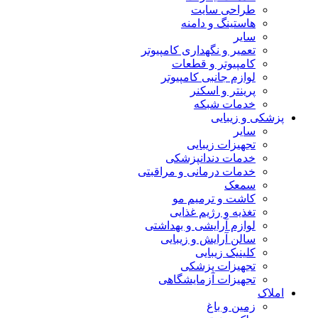
طراحی سایت
هاستینگ و دامنه
سایر
تعمیر و نگهداری کامپیوتر
کامپیوتر و قطعات
لوازم جانبی کامپیوتر
پرینتر و اسکنر
خدمات شبکه
پزشکی و زیبایی
سایر
تجهیزات زیبایی
خدمات دندانپزشکی
خدمات درمانی و مراقبتی
سمعک
کاشت و ترمیم مو
تغذیه و رژیم غذایی
لوازم آرایشی و بهداشتی
سالن آرایش و زیبایی
کلینیک زیبایی
تجهیزات پزشکی
تجهیزات آزمایشگاهی
املاک
زمین و باغ