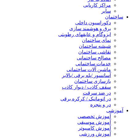
مراکز کاریابی
سایر
ساختمان
دکوراسیون داخلی
برق و هوشمند سازی
ایزوگام و عایقهای رطوبتی
نمای ساختمان
شیشه ساختمان
نقاشی ساختمان
مصالح ساختمانی
خدمات ساختمانی
ماشین آلات ساختمانی
آسانسور /پله برقی /بالابر
بازسازی ساختمان
سقف کاذب / دیوار کاذب
در ضد سرقت
در اتوماتیک / کرکره برقی
در و پنجره
آموزشی
آموزش تخصصی
آموزش موسیقی
آموزش کامپیوتر
آموزش ورزشی