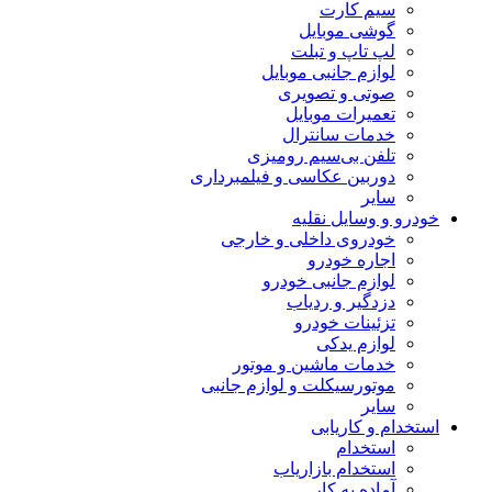
سیم کارت
گوشی موبایل
لپ تاپ و تبلت
لوازم جانبی موبایل
صوتی و تصویری
تعمیرات موبایل
خدمات سانترال
تلفن بی‌سیم رومیزی
دوربین عکاسی و فیلمبرداری
سایر
خودرو و وسایل نقلیه
خودروی داخلی و خارجی
اجاره خودرو
لوازم جانبی خودرو
دزدگیر و ردیاب
تزئینات خودرو
لوازم یدکی
خدمات ماشین و موتور
موتورسیکلت و لوازم جانبی
سایر
استخدام و کاریابی
استخدام
استخدام بازاریاب
آماده به کار