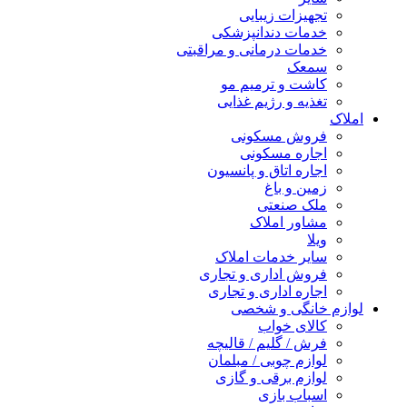
تجهیزات زیبایی
خدمات دندانپزشکی
خدمات درمانی و مراقبتی
سمعک
کاشت و ترمیم مو
تغذیه و رژیم غذایی
املاک
فروش مسکونی
اجاره مسکونی
اجاره اتاق و پانسیون
زمین و باغ
ملک صنعتی
مشاور املاک
ویلا
سایر خدمات املاک
فروش اداری و تجاری
اجاره اداری و تجاری
لوازم خانگی و شخصی
کالای خواب
فرش / گلیم / قالیچه
لوازم چوبی / مبلمان
لوازم برقی و گازی
اسباب بازی