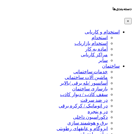
دسته‌بندی‌ها
×
استخدام و کاریابی
استخدام
استخدام بازاریاب
آماده به کار
مراکز کاریابی
سایر
ساختمان
خدمات ساختمانی
ماشین آلات ساختمانی
آسانسور /پله برقی /بالابر
بازسازی ساختمان
سقف کاذب / دیوار کاذب
در ضد سرقت
در اتوماتیک / کرکره برقی
در و پنجره
دکوراسیون داخلی
برق و هوشمند سازی
ایزوگام و عایقهای رطوبتی