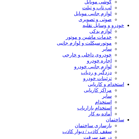
گوشی موبایل
لپ تاپ و تبلت
لوازم جانبی موبایل
صوتی و تصویری
خودرو و وسایل نقلیه
لوازم یدکی
خدمات ماشین و موتور
موتورسیکلت و لوازم جانبی
سایر
خودروی داخلی و خارجی
اجاره خودرو
لوازم جانبی خودرو
دزدگیر و ردیاب
تزئینات خودرو
استخدام و کاریابی
مراکز کاریابی
سایر
استخدام
استخدام بازاریاب
آماده به کار
ساختمان
بازسازی ساختمان
سقف کاذب / دیوار کاذب
در ضد سرقت