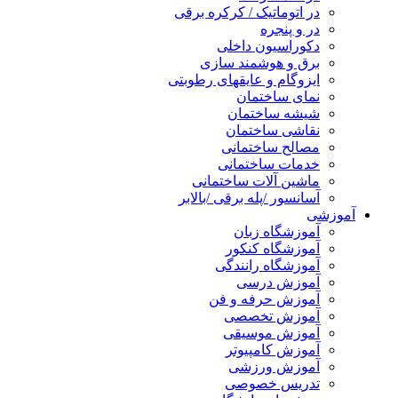
در اتوماتیک / کرکره برقی
در و پنجره
دکوراسیون داخلی
برق و هوشمند سازی
ایزوگام و عایقهای رطوبتی
نمای ساختمان
شیشه ساختمان
نقاشی ساختمان
مصالح ساختمانی
خدمات ساختمانی
ماشین آلات ساختمانی
آسانسور /پله برقی /بالابر
آموزشی
آموزشگاه زبان
آموزشگاه کنکور
آموزشگاه رانندگی
آموزش درسی
آموزش حرفه و فن
آموزش تخصصی
آموزش موسیقی
آموزش کامپیوتر
آموزش ورزشی
تدریس خصوصی