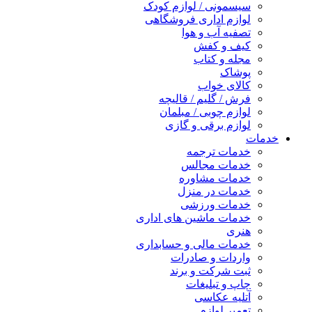
سیسمونی / لوازم کودک
لوازم اداری فروشگاهی
تصفیه آب و هوا
کیف و کفش
مجله و کتاب
پوشاک
کالای خواب
فرش / گلیم / قالیچه
لوازم چوبی / مبلمان
لوازم برقی و گازی
خدمات
خدمات ترجمه
خدمات مجالس
خدمات مشاوره
خدمات در منزل
خدمات ورزشی
خدمات ماشین های اداری
هنری
خدمات مالی و حسابداری
واردات و صادرات
ثبت شرکت و برند
چاپ و تبلیغات
آتلیه عکاسی
تعمیر لوازم