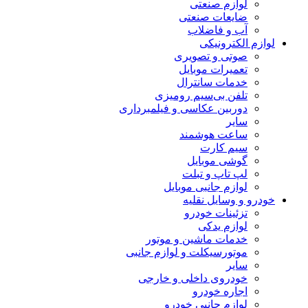
لوازم صنعتی
ضایعات صنعتی
آب و فاضلاب
لوازم الکترونیکی
صوتی و تصویری
تعمیرات موبایل
خدمات سانترال
تلفن بی‌سیم رومیزی
دوربین عکاسی و فیلمبرداری
سایر
ساعت هوشمند
سیم کارت
گوشی موبایل
لپ تاپ و تبلت
لوازم جانبی موبایل
خودرو و وسایل نقلیه
تزئینات خودرو
لوازم یدکی
خدمات ماشین و موتور
موتورسیکلت و لوازم جانبی
سایر
خودروی داخلی و خارجی
اجاره خودرو
لوازم جانبی خودرو