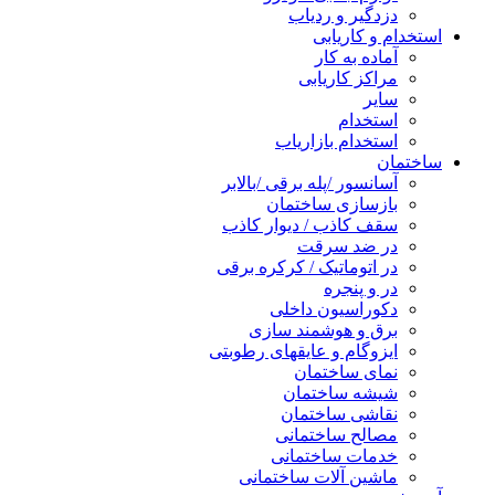
دزدگیر و ردیاب
استخدام و کاریابی
آماده به کار
مراکز کاریابی
سایر
استخدام
استخدام بازاریاب
ساختمان
آسانسور /پله برقی /بالابر
بازسازی ساختمان
سقف کاذب / دیوار کاذب
در ضد سرقت
در اتوماتیک / کرکره برقی
در و پنجره
دکوراسیون داخلی
برق و هوشمند سازی
ایزوگام و عایقهای رطوبتی
نمای ساختمان
شیشه ساختمان
نقاشی ساختمان
مصالح ساختمانی
خدمات ساختمانی
ماشین آلات ساختمانی